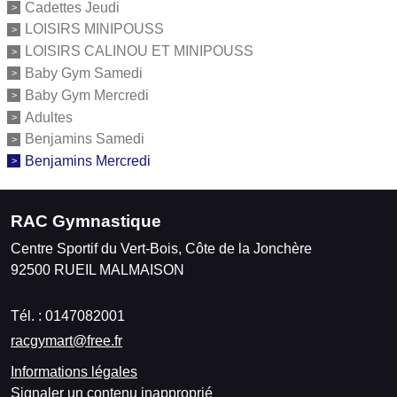
Cadettes Jeudi
LOISIRS MINIPOUSS
LOISIRS CALINOU ET MINIPOUSS
Baby Gym Samedi
Baby Gym Mercredi
Adultes
Benjamins Samedi
Benjamins Mercredi
RAC Gymnastique
Centre Sportif du Vert-Bois, Côte de la Jonchère
92500
RUEIL MALMAISON
Tél. :
0147082001
racgymart@free.fr
Informations légales
Signaler un contenu inapproprié