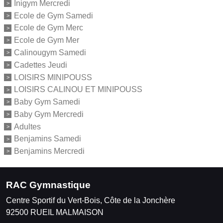
Inigym Mercredi
Ecole de Gym Samedi
Ecole de Gym Merc
Ecole de Gym Mer
Calinougym Samedi
Cadettes Jeudi
LOISIRS MINIPOUSS
LOISIRS CALINOU ET MINIPOUSS
Baby Gym Samedi
Baby Gym Mercredi
Adultes
Benjamins Samedi
Benjamins Mercredi
RAC Gymnastique
Centre Sportif du Vert-Bois, Côte de la Jonchère
92500
RUEIL MALMAISON