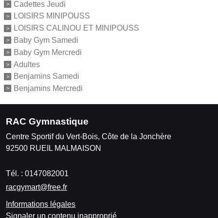
Cadettes Jeudi
LOISIRS MINIPOUSS
LOISIRS CALINOU ET MINIPOUSS
Baby Gym Samedi
Baby Gym Mercredi
Adultes
Benjamins Samedi
Benjamins Mercredi
RAC Gymnastique
Centre Sportif du Vert-Bois, Côte de la Jonchère
92500
RUEIL MALMAISON
Tél. :
0147082001
racgymart@free.fr
Informations légales
Signaler un contenu inapproprié