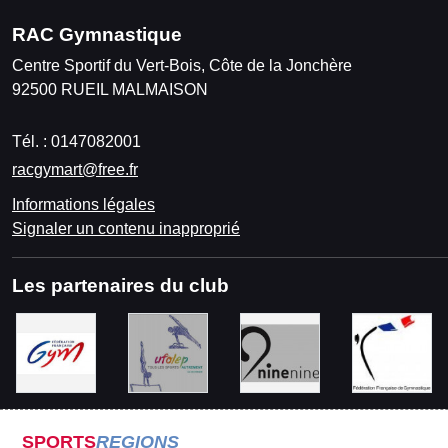
RAC Gymnastique
Centre Sportif du Vert-Bois, Côte de la Jonchère
92500
RUEIL MALMAISON
Tél. :
0147082001
racgymart@free.fr
Informations légales
Signaler un contenu inapproprié
Les partenaires du club
SPORTS
REGIONS