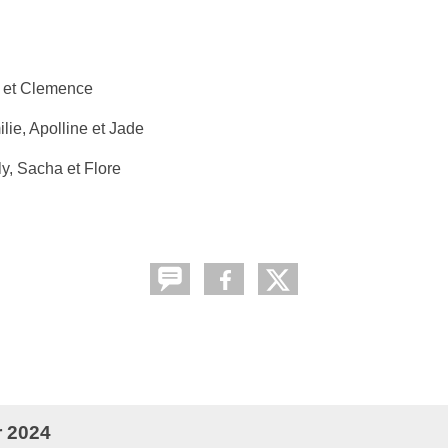
se et Clemence
lie, Apolline et Jade
y, Sacha et Flore
r 2024