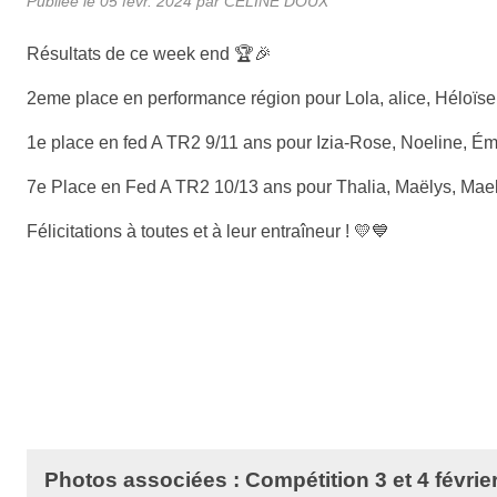
Publiée le
05 févr. 2024
par
CELINE DOUX
Résultats de ce week end 🏆🎉
2eme place en performance région pour Lola, alice, Héloï
1e place en fed A TR2 9/11 ans pour Izia-Rose, Noeline, Émi
7e Place en Fed A TR2 10/13 ans pour Thalia, Maëlys, Mael
Félicitations à toutes et à leur entraîneur ! 💛💙
Photos associées : Compétition 3 et 4 févrie